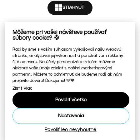
STIAHNUŤ
E-mail
DOMÁCNOSTI
|
FIRMY A ÚRADY
|
ŠKOLY
Môžeme pri vašej návšteve používať
Heslo
súbory cookie? 🍪
ZONER ÚČET
Radi by sme s vaším súhlasom vylepšovali našu webovú
Heslo musí obsahovať:
stránku, analyzovali jej výkonnosť a ponúkali vám reklamy
šité na mieru. Na účely personalizácie reklám môžeme
minimálne 8 znakov
niektoré vaše údaje zdieľať s našimi marketingovými
minimálne jedno písmeno a jednu číslicu
partnermi. Môžete to odmietnuť, ale budeme radi, ak nám
prejavíte dôveru! Ďakujeme! 💚💙
Súhlasím so zásadami
ochrany osobných údajov
.
Zistiť viac
Povoliť všetko
Vytvoriť účet zadarmo
Nastavenia
Už máte účet?
Prihlásiť sa
Povoliť len nevyhnutné