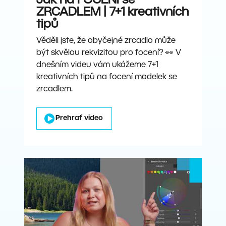
Jak na FOCENÍ se
ZRCADLEM | 7+1 kreativních
tipů
Věděli jste, že obyčejné zrcadlo může
být skvělou rekvizitou pro focení? 👀 V
dnešním videu vám ukážeme 7+1
kreativních tipů na focení modelek se
zrcadlem.
Prehrať video