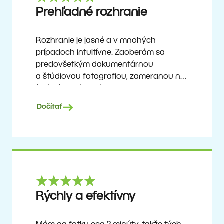
Ron
Prehľadné rozhranie
Rozhranie je jasné a v mnohých
prípadoch intuitívne. Zaoberám sa
predovšetkým dokumentárnou
a štúdiovou fotografiou, zameranou na
ľudí a ľudskú kultúru. Zoner Photo
Studio X je cenovo dostupný program,
Dočítať
ktorý sa neustále aktualizuje
a vylepšuje. Už asi 6 rokov je mojím
hlavným nástrojom na úpravu
fotografií.
Ulf Söderberg
Rýchly a efektívny