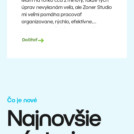
Mám na fotku cca 2 minúty, takže tých
úprav nevykonám veľa, ale Zoner Studio
mi veľmi pomáha pracovať
organizovane, rýchlo, efektívne.
A vlastne mi aj šetrí peniaze. Fotím
prakticky dnes už priemernou technikou,
Dočítať
a napriek tomu môžem ponúkať dobré
výstupy špičkovým tímom.
Milan Kubín
Čo je nové
Najnovšie