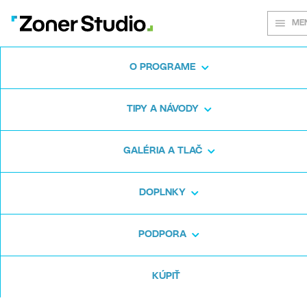
ME
O PROGRAME
Na každej
TIPY A NÁVODY
snímke záleží
GALÉRIA A TLAČ
DOPLNKY
Zoner Studio:
Od prvých krôčikov po
pokročilé úpravy
PODPORA
KÚPIŤ