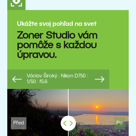
Ukážte svoj pohľad na svet
Zoner Studio vám
pomôže s každou
úpravou.
Václav Široký
|
Nikon D750
|
1/50
|
f5.6
Previous
Next