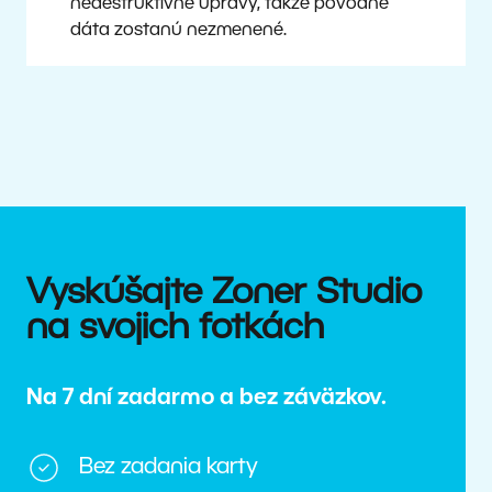
nedeštruktívne úpravy, takže pôvodné
dáta zostanú nezmenené.
Vyskúšajte Zoner Studio
na svojich fotkách
Na 7 dní zadarmo a bez záväzkov.
Bez zadania karty