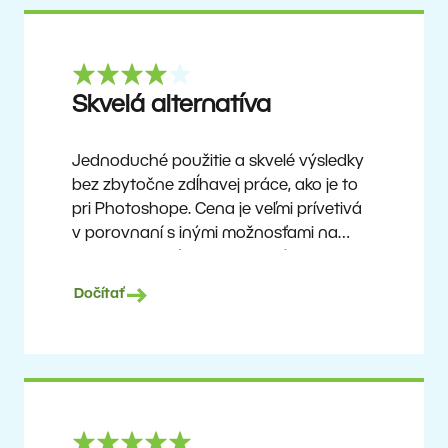
Skvelá alternatíva
Jednoduché použitie a skvelé výsledky
bez zbytočne zdĺhavej práce, ako je to
pri Photoshope. Cena je veľmi prívetivá
v porovnaní s inými možnosťami na
trhu. Nie je to úplne dokonalý software,
ale žiadny taký neexistuje. Odporúčam
Dočítať
ho používateľom, ktorí chcú dosiahnuť
pekné výsledky bez zložitého učenia, ale
zároveň ocenia možnosť objavovať
pokročilejšie funkcie, akonáhle si na
program zvyknú.