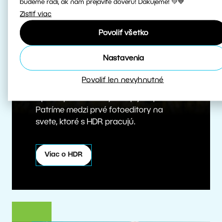
budeme radi, ak nám prejavíte dôveru! Ďakujeme! 💚💙
Zistiť viac
Povoliť všetko
Nastavenia
Skutočné HDR
Povoliť len nevyhnutné
Upravujte HDR fotky v najvyššej kvalite.
Patríme medzi prvé fotoeditory na
svete, ktoré s HDR pracujú.
Viac o HDR