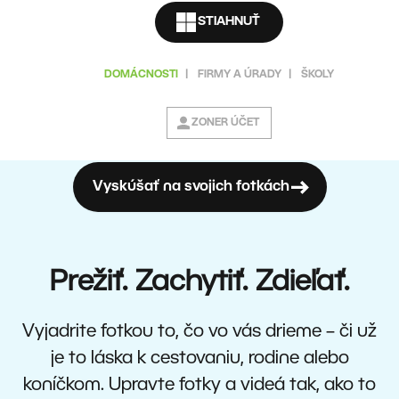
STIAHNUŤ
DOMÁCNOSTI
|
FIRMY A ÚRADY
|
ŠKOLY
ZONER ÚČET
Vyskúšať na svojich fotkách
Prežiť. Zachytiť. Zdieľať.
Vyjadrite fotkou to, čo vo vás drieme – či už
je to láska k cestovaniu, rodine alebo
koníčkom. Upravte fotky a videá tak, ako to